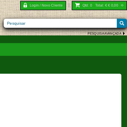
Login / Novo Cliente
Qtd:
0
Total:
€
€ 0,00
PESQUISA AVANÇADA