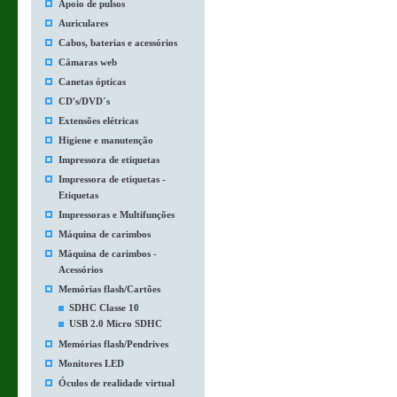
Apoio de pulsos
Auriculares
Cabos, baterias e acessórios
Câmaras web
Canetas ópticas
CD's/DVD´s
Extensões elétricas
Higiene e manutenção
Impressora de etiquetas
Impressora de etiquetas -
Etiquetas
Impressoras e Multifunções
Máquina de carimbos
Máquina de carimbos -
Acessórios
Memórias flash/Cartões
SDHC Classe 10
USB 2.0 Micro SDHC
Memórias flash/Pendrives
Monitores LED
Óculos de realidade virtual