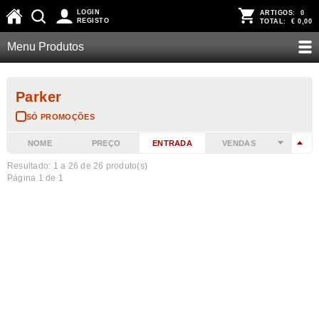
LOGIN
ARTIGOS:
0
REGISTO
TOTAL:
€ 0,00
Menu Produtos
Parker
SÓ PROMOÇÕES
NOME
PREÇO
ENTRADA
VENDAS
Resultado: 1 a
26
de 26 produto(s)
Página 1 de 1