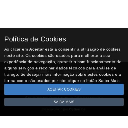
CANETA PARKER IM AZUL CT
€ 25,09
ADICIONAR AO CARRINHO
CANETA PARKER IM AÇO POLIDO GT
Política de Cookies
€ 25,09
Ao clicar em
Aceitar
está a consentir a utilização de cookies
ADICIONAR AO CARRINHO
neste site. Os cookies são usados para melhorar a sua
experiência de navegação, garantir o bom funcionamento de
alguns serviços e recolher dados técnicos para análise de
Termos e Condições
Declaração de Privacidade
tráfego. Se desejar mais informação sobre estes cookies e a
forma como são usados por nós clique no botão Saiba Mais.
Livro de reclamações
Lista
ACEITAR COOKIES
A estes valores deverá acrescer IVA à taxa em vigor
SAIBA MAIS
Copyright © GREEN4U.pt 2026
Desenvolvido por
Optimeios
Portugal XXI - Portal Nacional