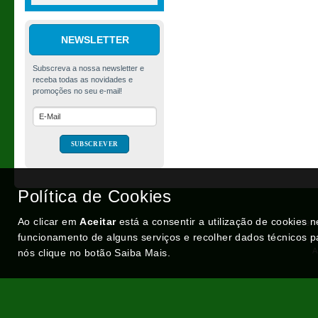
NEWSLETTER
Tinta Spray MTN
Hardcore, Valley Green
(RV-6018), 400ml
Política de Cookies
€ 4,06
Ao clicar em
Aceitar
está a consentir a utilização de cookies 
Ter
funcionamento de alguns serviços e recolher dados técnicos p
A
nós clique no botão Saiba Mais.
Portugal XXI - Portal Nacional
Optimeios - Soluções para Internet