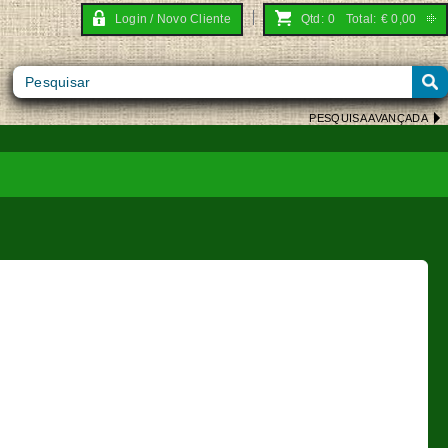
Login / Novo Cliente
Qtd:
0
Total:
€
0,00
PESQUISA AVANÇADA