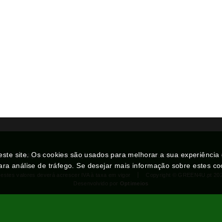
neste site. Os cookies são usados para melhorar a sua experiênci
mos e Condições
Declaração de Privacidade
Livro de reclamações
ara análise de tráfego. Se desejar mais informação sobre estes c
 estes valores deverá acrescer IVA à taxa em vigor
Copyright © GREEN4U.pt 20
Desenvolvido por
Optimeios