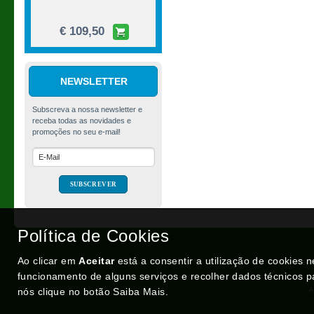
€ 109,50
NEWSLETTER
Tinta Spray MTN
Hardcore, Valley Green
(RV-6018), 400ml
Política de Cookies
€ 4,06
Ao clicar em
Aceitar
está a consentir a utilização de cookies 
Ter
funcionamento de alguns serviços e recolher dados técnicos p
A
nós clique no botão Saiba Mais.