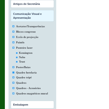
Artigos de Secretária
Comunicação Visual e
Apresentação
Acetatos/Transparências
Blocos congresso
Ecrãs de projecção
Painéis
Ponteiro laser
Kensington
Nobo
Trust
Postes/Baias
Quadro hotelaria
Quadro tripé
Quadros
Quadros - Acessórios
Quadros magnéticos mural
Embalagem