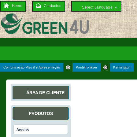
Home
Contactos
Select Language
▼
Comunicação Visual e Apresentação
Ponteiro laser
Kensington
ÁREA DE CLIENTE
PRODUTOS
Arquivo