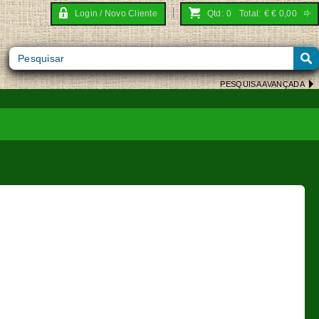
Login / Novo Cliente
Qtd:
0
Total:
€
€ 0,00
PESQUISA AVANÇADA