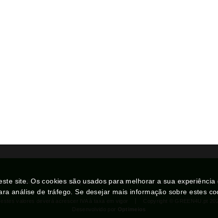
neste site. Os cookies são usados para melhorar a sua experiênci
mos e Condições
Declaração de Privacidade
Livro de reclamações
ara análise de tráfego. Se desejar mais informação sobre estes c
 estes valores deverá acrescer IVA à taxa em vigor
Copyright © GREEN4U.pt 20
Desenvolvido por
Optimeios