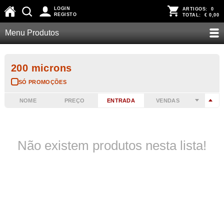
LOGIN
ARTIGOS:
0
REGISTO
TOTAL:
€ 0,00
Menu Produtos
200 microns
SÓ PROMOÇÕES
NOME
PREÇO
ENTRADA
VENDAS
Não existem produtos nesta lista!