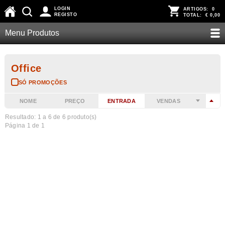
LOGIN
ARTIGOS:
0
REGISTO
TOTAL:
€ 0,00
Menu Produtos
Office
SÓ PROMOÇÕES
NOME
PREÇO
ENTRADA
VENDAS
Resultado: 1 a
6
de 6 produto(s)
Página 1 de 1