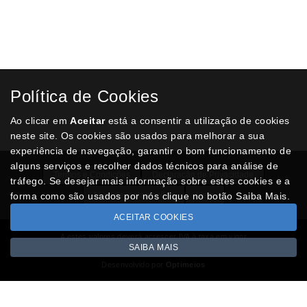
Marcador fluorescente Office, Verde
€ 0,50
ADICIONAR AO CARRINHO
Marcador fluorescente Office, Amarelo
Política de Cookies
€ 0,50
Ao clicar em
Aceitar
está a consentir a utilização de cookies
ADICIONAR AO CARRINHO
neste site. Os cookies são usados para melhorar a sua
experiência de navegação, garantir o bom funcionamento de
alguns serviços e recolher dados técnicos para análise de
Termos e Condições
Declaração de Privacidade
tráfego. Se desejar mais informação sobre estes cookies e a
forma como são usados por nós clique no botão Saiba Mais.
Livro de reclamações
Lista
ACEITAR COOKIES
A estes valores deverá acrescer IVA à taxa em vigor
SAIBA MAIS
Copyright © GREEN4U.pt 2026
Desenvolvido por
Optimeios
Portugal XXI - Portal Nacional