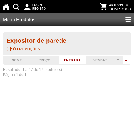
LOGIN
ARTIGOS:
0
REGISTO
TOTAL:
€ 0,00
Menu Produtos
Expositor de parede
SÓ PROMOÇÕES
NOME
PREÇO
ENTRADA
VENDAS
Resultado: 1 a
17
de 17 produto(s)
Página 1 de 1