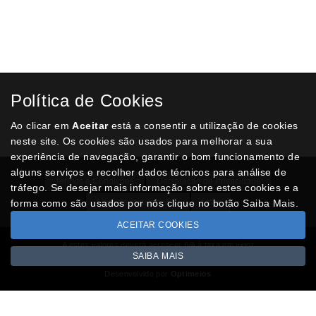
ADICIONAR AO CARRINHO
EXPOSITOR MURAL
Expositor com bandejas A4 vertical. Com separadores móveis que
permitem adaptá-los a diferentes formatos de documentos. A sua cor
cristal assegura uma apresentação atrativa e uma fácil localização do
conteúdo. Peso: 0,2 kg. Medidas: 225 x 50 x 244 mm.
Política de Cookies
€ 5,00
Ao clicar em
Aceitar
está a consentir a utilização de cookies
ADICIONAR AO CARRINHO
neste site. Os cookies são usados para melhorar a sua
experiência de navegação, garantir o bom funcionamento de
alguns serviços e recolher dados técnicos para análise de
Termos e Condições
Declaração de Privacidade
tráfego. Se desejar mais informação sobre estes cookies e a
forma como são usados por nós clique no botão Saiba Mais.
Livro de reclamações
Lista
ACEITAR COOKIES
A estes valores deverá acrescer IVA à taxa em vigor
SAIBA MAIS
Copyright © GREEN4U.pt 2026
Desenvolvido por
Optimeios
Portugal XXI - Portal Nacional