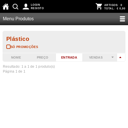
LOGIN
ARTIGOS:
0
REGISTO
TOTAL:
€ 0,00
Menu Produtos
Plástico
SÓ PROMOÇÕES
NOME
PREÇO
ENTRADA
VENDAS
Resultado: 1 a
1
de 1 produto(s)
Página 1 de 1