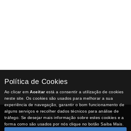
PORTA GUARDA-CHUVAS ARCHIVO 2000
Porta guarda chuvas de plástico injetado. Cor preto opaco. Medidas:
255 x 640 mm.
€ 27,06
ADICIONAR AO CARRINHO
Política de Cookies
Ao clicar em
Aceitar
está a consentir a utilização de cookies
neste site. Os cookies são usados para melhorar a sua
experiência de navegação, garantir o bom funcionamento de
alguns serviços e recolher dados técnicos para análise de
Termos e Condições
Declaração de Privacidade
tráfego. Se desejar mais informação sobre estes cookies e a
forma como são usados por nós clique no botão Saiba Mais.
Livro de reclamações
Lista