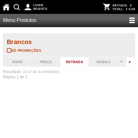
LOGIN
ARTIGOS:
0
REGISTO
TOTAL:
€ 0,00
Menu Produtos
Brancos
SÓ PROMOÇÕES
NOME
PREÇO
ENTRADA
VENDAS
Resultado: 1 a
2
de 2 produto(s)
Página 1 de 1