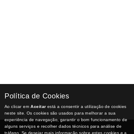
Envelope auto-adesivo porta documentos Q-Connect, 225x122mm,
Branco com janela transparente
Envelope auto-adesivo porta documentos, 225x122mm, branco com
janela transparente, embalagem de 100 unidades.
€ 6,50
ADICIONAR AO CARRINHO
Envelope auto-adesivo porta documentos Q-Connect, 165x122mm,
Branco com janela transparente
Envelope auto-adesivo porta documentos, 165x122mm, branco com
janela transparente, embalagem de 100 unidades.
Política de Cookies
€ 4,70
Ao clicar em
Aceitar
está a consentir a utilização de cookies
ADICIONAR AO CARRINHO
neste site. Os cookies são usados para melhorar a sua
experiência de navegação, garantir o bom funcionamento de
alguns serviços e recolher dados técnicos para análise de
Termos e Condições
Declaração de Privacidade
tráfego. Se desejar mais informação sobre estes cookies e a