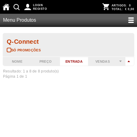
LOGIN
ARTIGOS:
0
REGISTO
TOTAL:
€ 0,00
Menu Produtos
Q-Connect
SÓ PROMOÇÕES
NOME
PREÇO
ENTRADA
VENDAS
Resultado: 1 a
8
de 8 produto(s)
Página 1 de 1