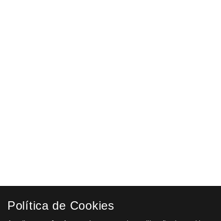
€ 1,35
ADICIONAR AO CARRINHO
FITA ADESIVA TRANSPARENTE 66 M X 5 CM
€ 1,25
ADICIONAR AO CARRINHO
FITA ADESIVA HAVANA 66 M X 5 CM
€ 0,99
ADICIONAR AO CARRINHO
FITA ADESIVA BRANCA 66 M X 5 CM
€ 1,20
ADICIONAR AO CARRINHO
Fita adesiva Q-Connect, PVC, Cor Havana, 100mx50mm
Política de Cookies
€ 2,00