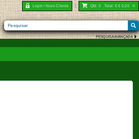
Login / Novo Cliente
Qtd:
0
Total:
€
€ 0,00
PESQUISA AVANÇADA