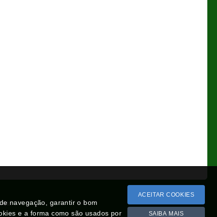
ACEITAR COOKIES
a de navegação, garantir o bom
Lista
ookies e a forma como são usados por
SAIBA MAIS