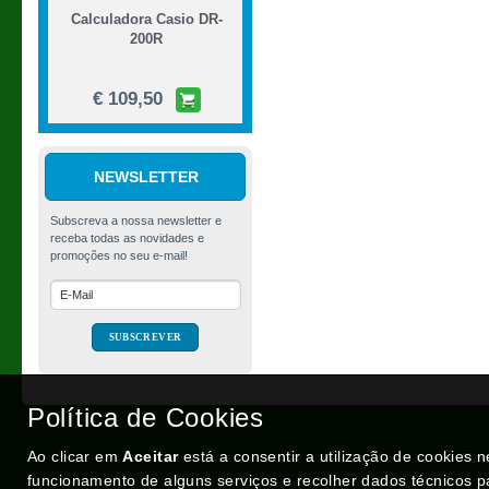
Calculadora Casio DR-
200R
€ 109,50
NEWSLETTER
Tinta Spray MTN
Hardcore, Valley Green
(RV-6018), 400ml
Política de Cookies
€ 4,06
Ao clicar em
Aceitar
está a consentir a utilização de cookies 
Ter
funcionamento de alguns serviços e recolher dados técnicos p