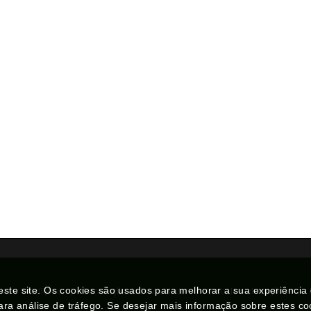
neste site. Os cookies são usados para melhorar a sua experiênci
mos e Condições
Declaração de Privacidade
Livro de reclamações
ara análise de tráfego. Se desejar mais informação sobre estes c