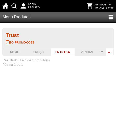
LOGIN
ARTIGOS:
0
REGISTO
TOTAL:
€ 0,00
Menu Produtos
Trust
SÓ PROMOÇÕES
NOME
PREÇO
ENTRADA
VENDAS
Resultado: 1 a
1
de 1 produto(s)
Página 1 de 1