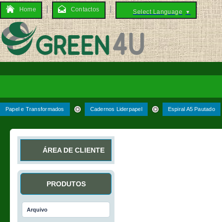
Home
Contactos
Select Language
▼
Papel e Transformados
Cadernos Liderpapel
Espiral A5 Pautado
ÁREA DE CLIENTE
PRODUTOS
Arquivo