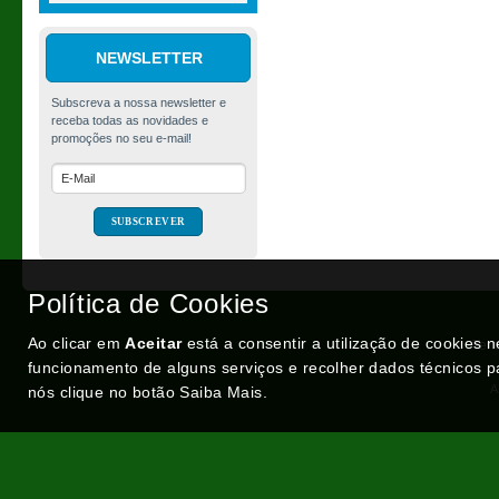
NEWSLETTER
Tinta Spray MTN
Hardcore, Valley Green
(RV-6018), 400ml
Política de Cookies
€ 4,06
Ao clicar em
Aceitar
está a consentir a utilização de cookies 
Ter
funcionamento de alguns serviços e recolher dados técnicos p
A
nós clique no botão Saiba Mais.
Portugal XXI - Portal Nacional
Optimeios - Soluções para Internet