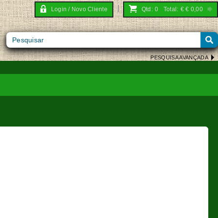
Login / Novo Cliente
Qtd:
0
Total:
€
€ 0,00
PESQUISA AVANÇADA