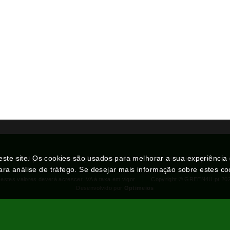
neste site. Os cookies são usados para melhorar a sua experiênci
mos e Condições
Declaração de Privacidade
Livro de reclamações
ara análise de tráfego. Se desejar mais informação sobre estes c
 estes valores deverá acrescer IVA à taxa em vigor
Copyright © GREEN4U.pt 20
Desenvolvido por
Optimeios