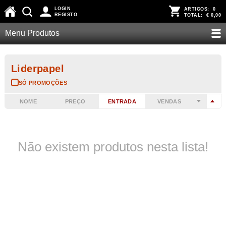
LOGIN
ARTIGOS:
0
REGISTO
TOTAL:
€ 0,00
Menu Produtos
Liderpapel
SÓ PROMOÇÕES
NOME
PREÇO
ENTRADA
VENDAS
Não existem produtos nesta lista!