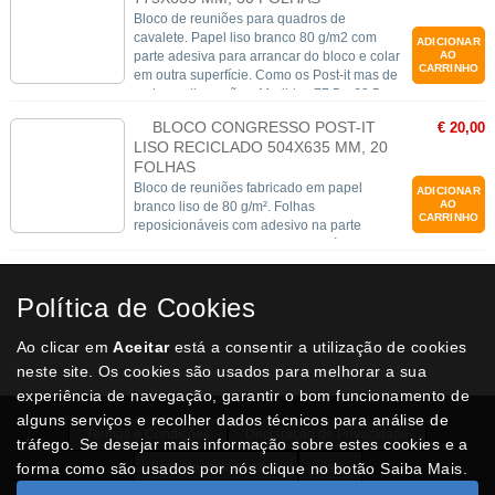
Bloco de reuniões para quadros de
cavalete. Papel liso branco 80 g/m2 com
ADICIONAR
parte adesiva para arrancar do bloco e colar
AO
CARRINHO
em outra superfície. Como os Post-it mas de
maiores dimensões. Medidas 77,5 x 63,5
cm. 30 folhas/bloco.
BLOCO CONGRESSO POST-IT
€ 20,00
LISO RECICLADO 504X635 MM, 20
FOLHAS
Bloco de reuniões fabricado em papel
ADICIONAR
AO
branco liso de 80 g/m². Folhas
CARRINHO
reposicionáveis com adesivo na parte
posterior que lhes permite aderir à maioria
das superfícies. A tinta não trespassa o
papel. Fácil de usar graças à sua estrutura
Política de Cookies
triangular, dobrável para um cómodo
transporte e armazenamento. Medidas: 58,4
cm x 50,8 cm. 20 folhas/bloco.
Ao clicar em
Aceitar
está a consentir a utilização de cookies
neste site. Os cookies são usados para melhorar a sua
experiência de navegação, garantir o bom funcionamento de
alguns serviços e recolher dados técnicos para análise de
Termos e Condições
Declaração de Privacidade
tráfego. Se desejar mais informação sobre estes cookies e a
forma como são usados por nós clique no botão Saiba Mais.
Livro de reclamações
Lista