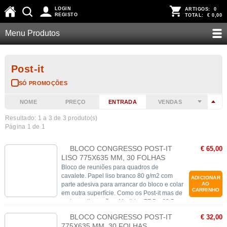
LOGIN
ARTIGOS:
0
REGISTO
TOTAL:
€ 0,00
Menu Produtos
Post-it
SÓ PROMOÇÕES
NOME
PREÇO
ENTRADA
VENDAS
Resultado: 1 a
3
de 3 produto(s)
Página 1 de 1
BLOCO CONGRESSO POST-IT
€ 65,00
LISO 775X635 MM, 30 FOLHAS
Bloco de reuniões para quadros de
cavalete. Papel liso branco 80 g/m2 com
ADICIONAR
parte adesiva para arrancar do bloco e colar
AO
CARRINHO
em outra superfície. Como os Post-it mas de
maiores dimensões. Medidas 77,5 x 63,5
cm. 30 folhas/bloco.
BLOCO CONGRESSO POST-IT
€ 32,00
775X635 MM, 30 FOLHAS