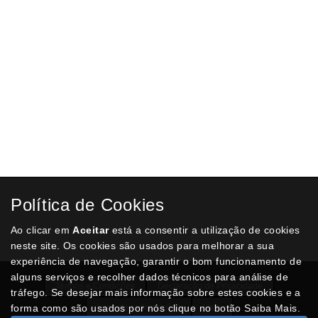
ADICIONAR AO CARRINHO
X-ACTO Q-CONNECT KF-00234 METÁLICO ESTREITO
€ 0,63
ADICIONAR AO CARRINHO
X-acto Q-Connect estreito, Lâmina 9mm
€ 0,57
ADICIONAR AO CARRINHO
X-Acto corpo de metal 9mm
Política de Cookies
€ 0,50
Ao clicar em
Aceitar
está a consentir a utilização de cookies
ADICIONAR AO CARRINHO
neste site. Os cookies são usados para melhorar a sua
experiência de navegação, garantir o bom funcionamento de
alguns serviços e recolher dados técnicos para análise de
Termos e Condições
Declaração de Privacidade
tráfego. Se desejar mais informação sobre estes cookies e a
forma como são usados por nós clique no botão Saiba Mais.
Livro de reclamações
Lista