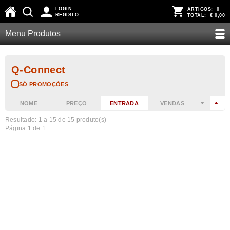
LOGIN
ARTIGOS:
0
REGISTO
TOTAL:
€ 0,00
Menu Produtos
Q-Connect
SÓ PROMOÇÕES
NOME
PREÇO
ENTRADA
VENDAS
Resultado: 1 a
15
de 15 produto(s)
Página 1 de 1