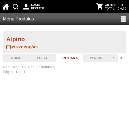
LOGIN
ARTIGOS:
0
REGISTO
TOTAL:
€ 0,00
Menu Produtos
Alpino
SÓ PROMOÇÕES
NOME
PREÇO
ENTRADA
VENDAS
Resultado: 1 a
1
de 1 produto(s)
Página 1 de 1