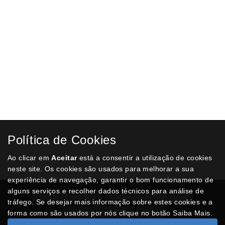
Lápis de cores Alpino, 30 cores
Escrita suave. Madeira de cedro. Cores sortidas. Estojo de cartão.
Altura do lápis: 88 mm. Diâmetro do lápis: 7 mm, Diâmetro da
mina: 3 mm.
€ 5,50
ADICIONAR AO CARRINHO
Política de Cookies
Ao clicar em
Aceitar
está a consentir a utilização de cookies
neste site. Os cookies são usados para melhorar a sua
experiência de navegação, garantir o bom funcionamento de
alguns serviços e recolher dados técnicos para análise de
Termos e Condições
Declaração de Privacidade
tráfego. Se desejar mais informação sobre estes cookies e a
forma como são usados por nós clique no botão Saiba Mais.
Livro de reclamações
Lista