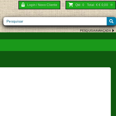
Login / Novo Cliente
Qtd:
0
Total:
€
€ 0,00
PESQUISA AVANÇADA