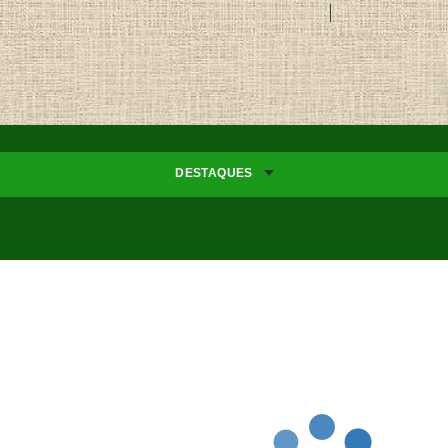
DESTAQUES