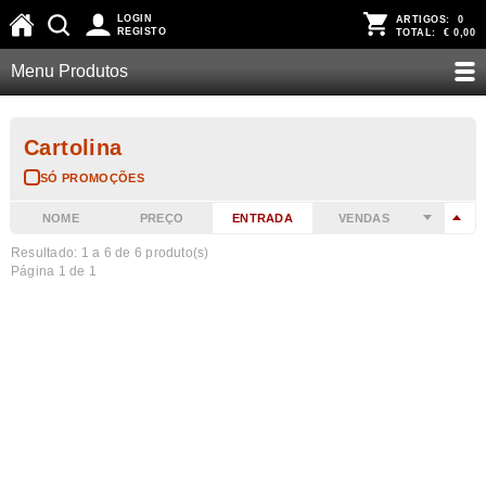
LOGIN
ARTIGOS:
0
REGISTO
TOTAL:
€ 0,00
Menu Produtos
Cartolina
SÓ PROMOÇÕES
NOME
PREÇO
ENTRADA
VENDAS
Resultado: 1 a
6
de 6 produto(s)
Página 1 de 1