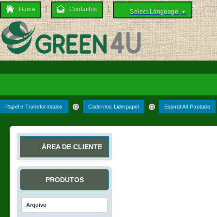
Home
Contactos
Select Language
▼
Papel e Transformados
Cadernos Liderpapel
Espiral A4 Pautado
ÁREA DE CLIENTE
PRODUTOS
Arquivo