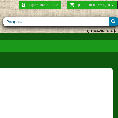
Login / Novo Cliente
Qtd:
0
Total:
€
€ 0,00
PESQUISA AVANÇADA