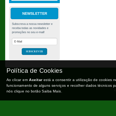
NEWSLETTER
Tinta Spray MTN
Hardcore, Valley Green
(RV-6018), 400ml
Política de Cookies
€ 4,06
Ao clicar em
Aceitar
está a consentir a utilização de cookies 
Ter
funcionamento de alguns serviços e recolher dados técnicos p
A
nós clique no botão Saiba Mais.
Portugal XXI - Portal Nacional
Optimeios - Soluções para Internet