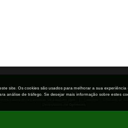
neste site. Os cookies são usados para melhorar a sua experiênci
mos e Condições
Declaração de Privacidade
Livro de reclamações
ara análise de tráfego. Se desejar mais informação sobre estes c
 estes valores deverá acrescer IVA à taxa em vigor
Copyright © GREEN4U.pt 20
Desenvolvido por
Optimeios