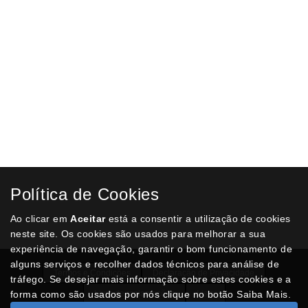
Tanque de manutenção Epson (C33S020580)
€ 43,30
ADICIONAR AO CARRINHO
Kit de Manutenção Epson (C13S051199)
€ 257,81
ADICIONAR AO CARRINHO
Kit de manutenção Epson (C13T671000)
Política de Cookies
€ 25,75
Ao clicar em
Aceitar
está a consentir a utilização de cookies
ADICIONAR AO CARRINHO
neste site. Os cookies são usados para melhorar a sua
experiência de navegação, garantir o bom funcionamento de
alguns serviços e recolher dados técnicos para análise de
Termos e Condições
Declaração de Privacidade
tráfego. Se desejar mais informação sobre estes cookies e a
forma como são usados por nós clique no botão Saiba Mais.
Livro de reclamações
Lista