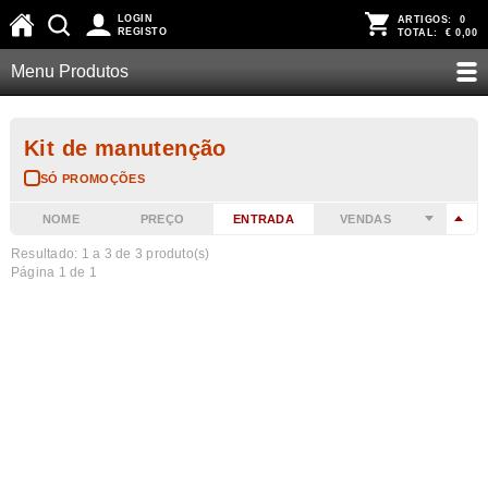
LOGIN
ARTIGOS:
0
REGISTO
TOTAL:
€ 0,00
Menu Produtos
Kit de manutenção
SÓ PROMOÇÕES
NOME
PREÇO
ENTRADA
VENDAS
Resultado: 1 a
3
de 3 produto(s)
Página 1 de 1