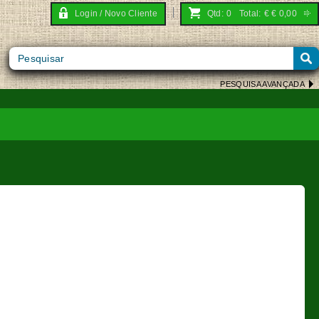
Login / Novo Cliente
Qtd:
0
Total:
€
€ 0,00
PESQUISA AVANÇADA