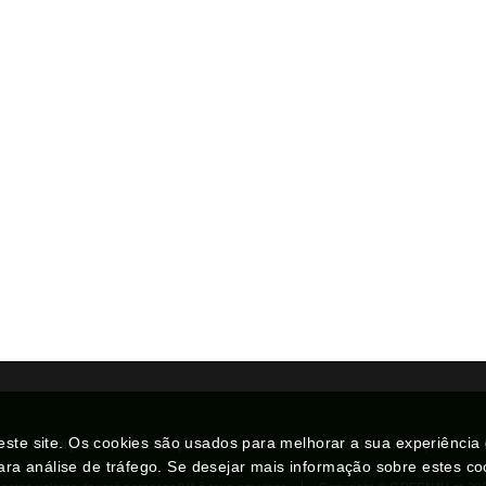
neste site. Os cookies são usados para melhorar a sua experiênci
mos e Condições
Declaração de Privacidade
Livro de reclamações
ara análise de tráfego. Se desejar mais informação sobre estes c