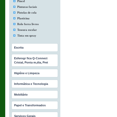
Pincel
Pinturas faciais
Pistolas de cola
Plasticina
Rolo forra livros
Tesoura escolar
Tinta em spray
Escrita
Esferogr fica Q-Connect
Cristal, Ponta m‚dia, Pret
Higiéne e Limpeza
Informática e Tecnologia
Mobiliário
Papel e Transformados
Serviços Gerais