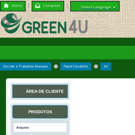
Home
Contactos
Select Language
▼
Escolar e Trabalhos Manuais
Papel Cavalinho
A3
ÁREA DE CLIENTE
PRODUTOS
Arquivo